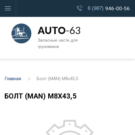
8 (987)
946-00-56
AUTO
-63
Запасные части для
грузовиков
Главная
Болт (MAN) M8x43,5
БОЛТ (MAN) M8X43,5