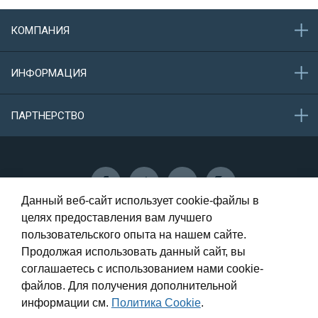
КОМПАНИЯ
О компании
ИНФОРМАЦИЯ
Акции
Новости
Обратная связь
ПАРТНЕРСТВО
Конфиденциальность данных
Защита персональных данных
Сотрудничество
Данный веб-сайт использует cookie-файлы в
целях предоставления вам лучшего
пользовательского опыта на нашем сайте.
Самара, Олимпийская, 73 - 1 этаж
Продолжая использовать данный сайт, вы
соглашаетесь с использованием нами cookie-
8 (987) 946-00-56
файлов. Для получения дополнительной
8 (917) 014-12-12
информации см.
Политика Cookie
.