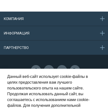
КОМПАНИЯ
О компании
ИНФОРМАЦИЯ
Акции
Новости
Обратная связь
ПАРТНЕРСТВО
Конфиденциальность данных
Защита персональных данных
Сотрудничество
Данный веб-сайт использует cookie-файлы в
целях предоставления вам лучшего
пользовательского опыта на нашем сайте.
Самара, Олимпийская, 73 - 1 этаж
Продолжая использовать данный сайт, вы
соглашаетесь с использованием нами cookie-
8 (987) 946-00-56
файлов. Для получения дополнительной
8 (917) 014-12-12