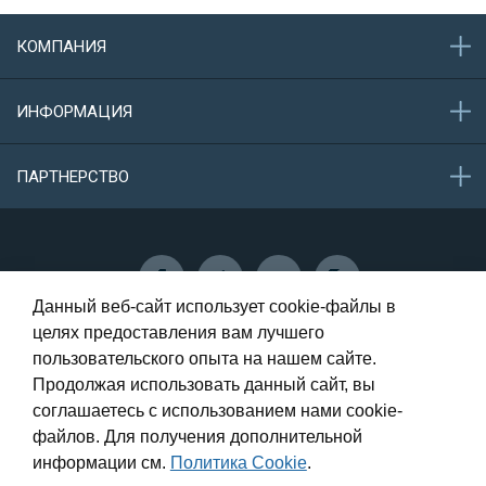
КОМПАНИЯ
О компании
ИНФОРМАЦИЯ
Акции
Новости
Обратная связь
ПАРТНЕРСТВО
Конфиденциальность данных
Защита персональных данных
Сотрудничество
Данный веб-сайт использует cookie-файлы в
целях предоставления вам лучшего
пользовательского опыта на нашем сайте.
Самара, Олимпийская, 73 - 1 этаж
Продолжая использовать данный сайт, вы
соглашаетесь с использованием нами cookie-
8 (987) 946-00-56
файлов. Для получения дополнительной
8 (917) 014-12-12
информации см.
Политика Cookie
.