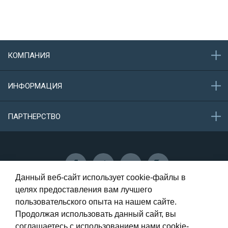
КОМПАНИЯ
О компании
ИНФОРМАЦИЯ
Акции
Новости
Обратная связь
ПАРТНЕРСТВО
Конфиденциальность данных
Защита персональных данных
Сотрудничество
Данный веб-сайт использует cookie-файлы в
целях предоставления вам лучшего
пользовательского опыта на нашем сайте.
Самара, Олимпийская, 73 - 1 этаж
Продолжая использовать данный сайт, вы
соглашаетесь с использованием нами cookie-
8 (987) 946-00-56