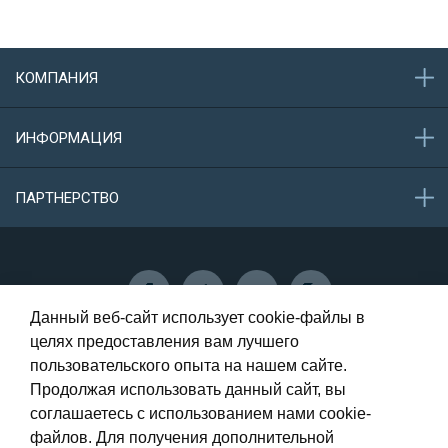
КОМПАНИЯ
О компании
ИНФОРМАЦИЯ
Акции
Новости
Обратная связь
ПАРТНЕРСТВО
Конфиденциальность данных
Защита персональных данных
Сотрудничество
Данный веб-сайт использует cookie-файлы в
целях предоставления вам лучшего
пользовательского опыта на нашем сайте.
Самара, Олимпийская, 73 - 1 этаж
Продолжая использовать данный сайт, вы
соглашаетесь с использованием нами cookie-
8 (987) 946-00-56
файлов. Для получения дополнительной
8 (917) 014-12-12